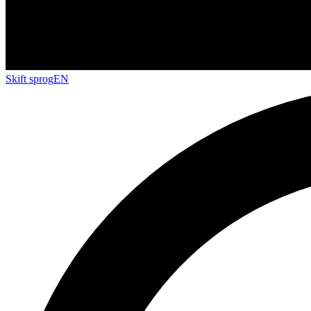
Skift sprog
EN