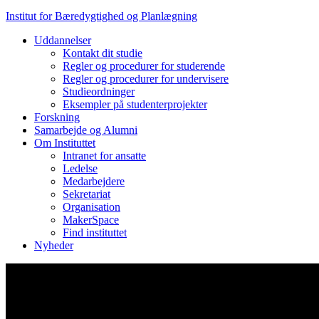
Institut for Bæredygtighed og Planlægning
Uddannelser
Kontakt dit studie
Regler og procedurer for studerende
Regler og procedurer for undervisere
Studieordninger
Eksempler på studenterprojekter
Forskning
Samarbejde og Alumni
Om Instituttet
Intranet for ansatte
Ledelse
Medarbejdere
Sekretariat
Organisation
MakerSpace
Find instituttet
Nyheder