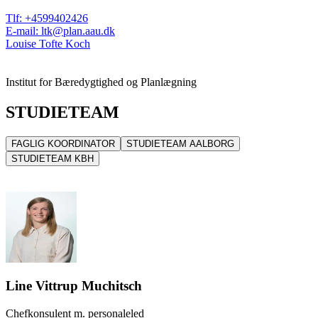
Tlf
:
+4599402426
E-mail
:
ltk@plan.aau.dk
Louise Tofte Koch
Institut for Bæredygtighed og Planlægning
STUDIETEAM
FAGLIG KOORDINATOR
STUDIETEAM AALBORG
STUDIETEAM KBH
Line Vittrup Muchitsch
Chefkonsulent m. personaleled