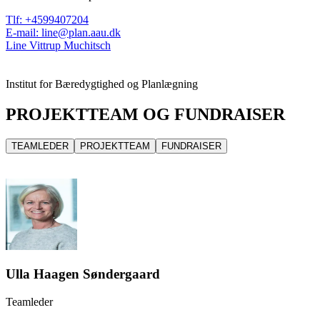
Tlf
:
+4599407204
E-mail
:
line@plan.aau.dk
Line Vittrup Muchitsch
Institut for Bæredygtighed og Planlægning
PROJEKTTEAM OG FUNDRAISER
TEAMLEDER
PROJEKTTEAM
FUNDRAISER
Ulla Haagen Søndergaard
Teamleder