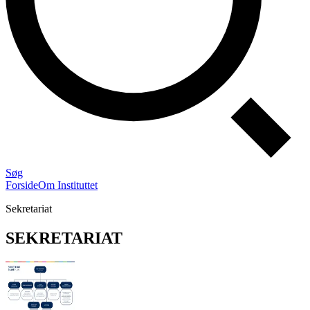
Søg
Forside
Om Instituttet
Sekretariat
SE­KRE­TA­RI­AT