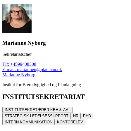
Marianne Nyborg
Sekretariatschef
Tlf
:
+4599408308
E-mail
:
mariannen@plan.aau.dk
Marianne Nyborg
Institut for Bæredygtighed og Planlægning
INSTITUTSEKRETARIAT
INSTITUTSEKRETÆRER KBH & AAL
STRATEGISK LEDELSESSUPPORT
HR
PHD
INTERN KOMMUNIKATION
KONTORELEV