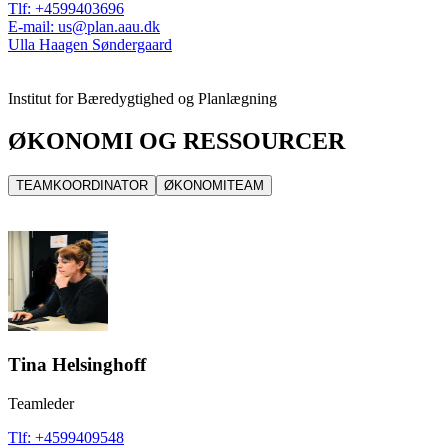
Tlf
:
+4599403696
E-mail
:
us@plan.aau.dk
Ulla Haagen Søndergaard
Institut for Bæredygtighed og Planlægning
ØKONOMI OG RESSOURCER
TEAMKOORDINATOR
ØKONOMITEAM
Tina Helsinghoff
Teamleder
Tlf
:
+4599409548