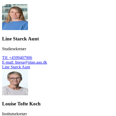
Line Starck Aunt
Studiesekretær
Tlf
:
+4599407906
E-mail
:
linesa@plan.aau.dk
Line Starck Aunt
Louise Tofte Koch
Institutsekretær