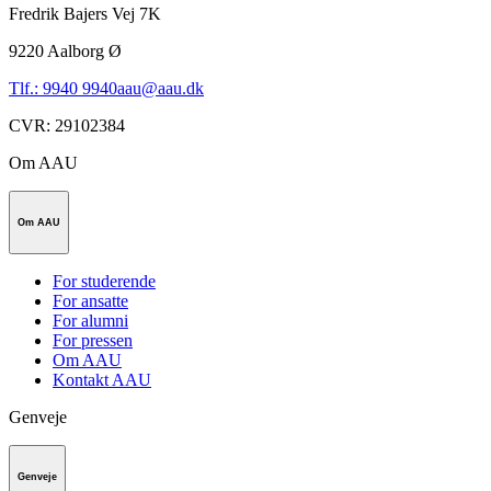
Fredrik Bajers Vej 7K
9220
Aalborg Ø
Tlf.: 9940 9940
aau@aau.dk
CVR
:
29102384
Om AAU
Om AAU
For studerende
For ansatte
For alumni
For pressen
Om AAU
Kontakt AAU
Genveje
Genveje