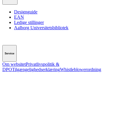
Designguide
EAN
Ledige stillinger
Aalborg Universitetsbibliotek
Service
Om websitet
Privatlivspolitik &
DPO
Tilgængelighedserklæring
Whistleblowerordning