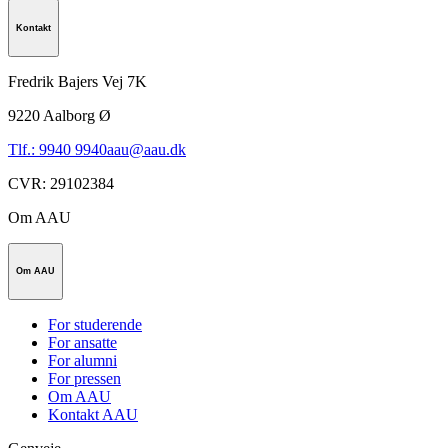
Kontakt
Fredrik Bajers Vej 7K
9220
Aalborg Ø
Tlf.: 9940 9940
aau@aau.dk
CVR
:
29102384
Om AAU
Om AAU
For studerende
For ansatte
For alumni
For pressen
Om AAU
Kontakt AAU