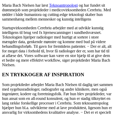
Maria Bach Nielsen har læst
Teknoantropologi
og har fundet sit
drømmejob som projektleder i medicovirksomheden Cerebriu. Med
rødder i både humaniora og cutting-edge teknologi skaber hun
sammenhæng mellem mennesker og kunstig intelligens
Startupvirksomheden Cerebriu arbejder med at udvikle kunstig
intelligens til brug ved fx hjernescanninger i sundhedsvæsnet.
Teknologien hjælper radiologer med hurtigt at sortere i store
mængder data, genkende mønstre og komme med bud på videre
behandlingsforløb. Til gavn for fremtidens patienter. − Der er alt, alt
for meget data i forhold til, hvor få radiologer der er, som har tid til
at aflæse det. Vores software kan være en stor hjælp til at give dem
et bedre og mere effektivt workflow, siger projektleder Maria Bach
Nielsen.
EN TRYKKOGER AF INSPIRATION
Som projektleder arbejder Maria Bach Nielsen til daglig tæt sammen
med sygehusradiologer, radiografer og andre klinikere, men også
ingeniører, kodere og forretningsfolk. Før hun blev projektleder, var
hun ansat som en all-round konsulent, og hun er stadig tilknyttet en
lang række forskellige processer i Cerebriu. Som teknoantropolog
hjælper hun bl.a. udviklerne med at lave produkttest, ligesom hun er
ansvarlig for virksomhedens kvalitative analyse. − Det er et specielt