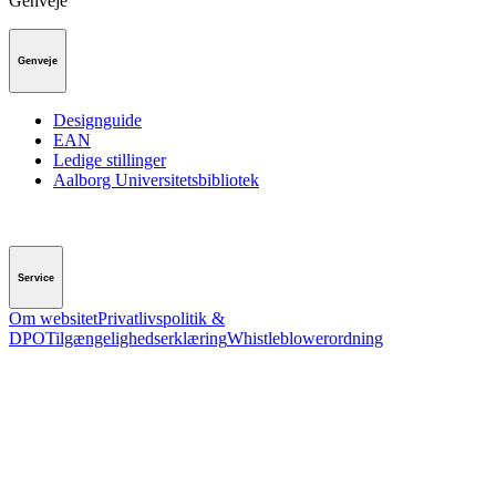
Genveje
Genveje
Designguide
EAN
Ledige stillinger
Aalborg Universitetsbibliotek
Service
Om websitet
Privatlivspolitik &
DPO
Tilgængelighedserklæring
Whistleblowerordning